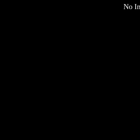
No Im