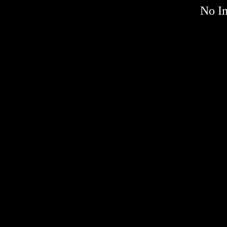
No Im