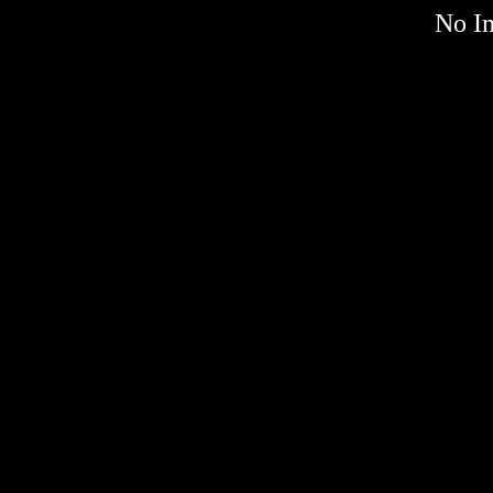
No Im