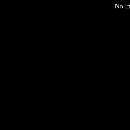
No Im