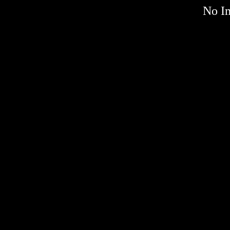
No Im