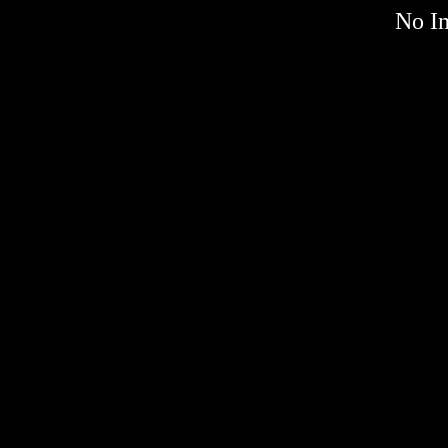
No Im