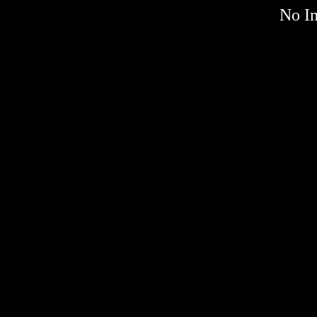
No Im