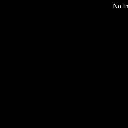
No Im