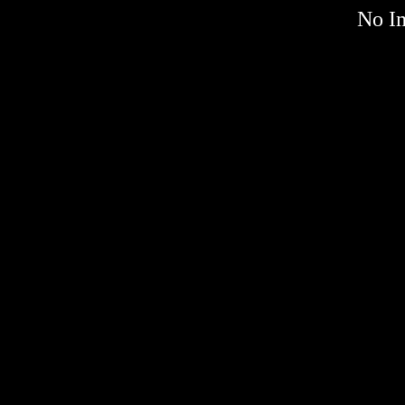
No Im