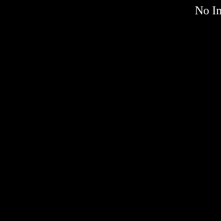
No Im