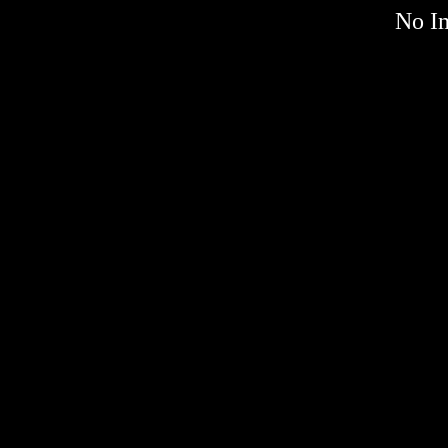
No Im