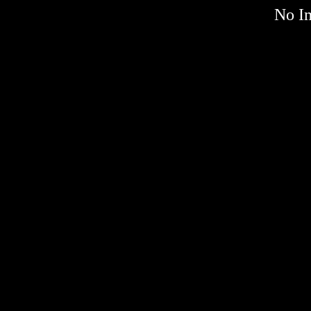
No Im