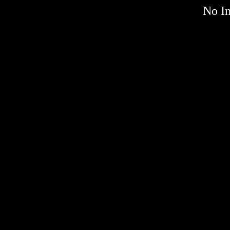
No Im