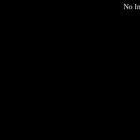
No Im