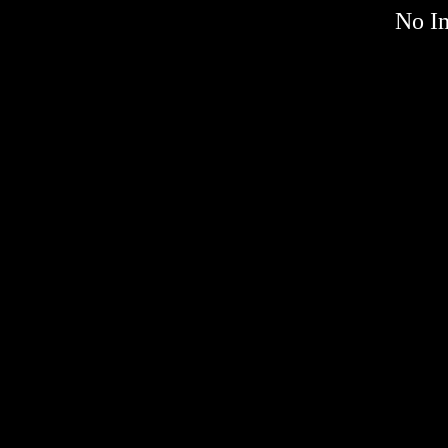
No Im