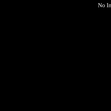
No Im