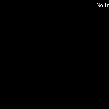
No Im