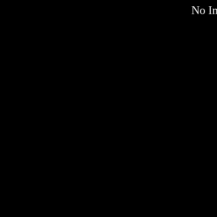
No Im