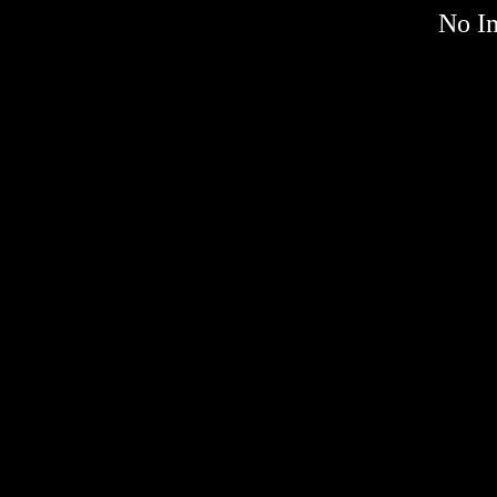
No Im