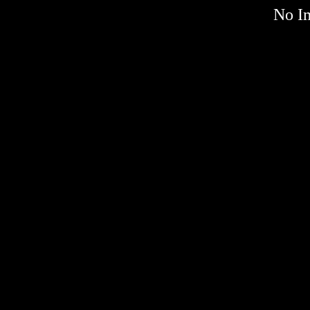
No Im