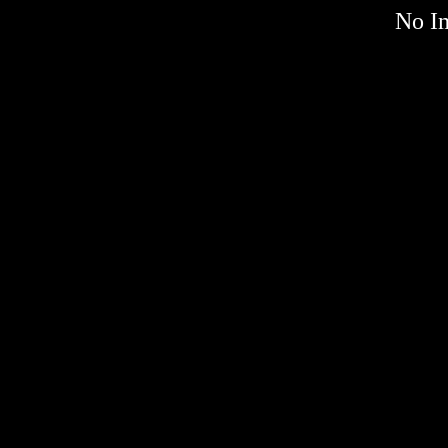
No Im