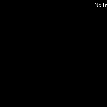
No Im